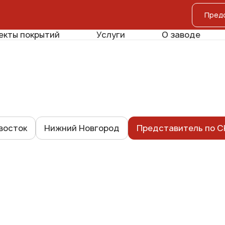
екты покрытий
Услуги
О заводе
восток
Нижний Новгород
Представитель по С