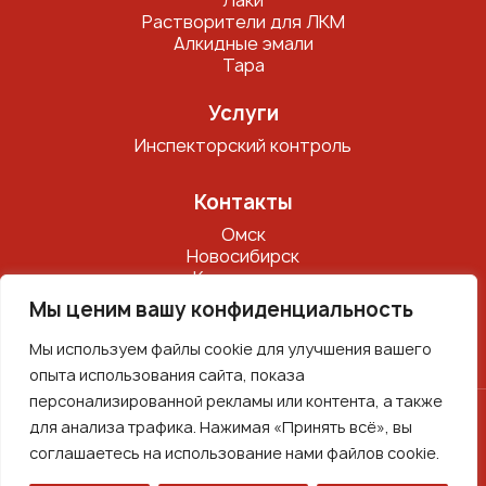
Лаки
Растворители для ЛКМ
Алкидные эмали
Тара
Услуги
Инспекторский контроль
Контакты
Омск
Новосибирск
Красноярск
Дальний восток
Мы ценим вашу конфиденциальность
Нижний Новгород
Представитель по СНГ
Мы используем файлы cookie для улучшения вашего
опыта использования сайта, показа
персонализированной рекламы или контента, а также
для анализа трафика. Нажимая «Принять всё», вы
Политика конфиденциальности
соглашаетесь на использование нами файлов cookie.
Копирование материалов запрещено
Представленная информация на сайте носит