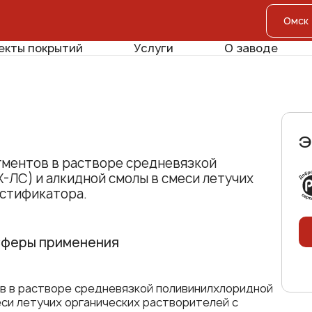
екты покрытий
Услуги
О заводе
Э
гментов в растворе средневязкой
ЛС) и алкидной смолы в смеси летучих
астификатора.
феры применения
в в растворе средневязкой поливинилхлоридной
си летучих органических растворителей с