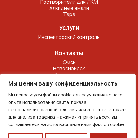
Растворители для ЛКМ
Алкидные эмали
Тара
Услуги
Инспекторский контроль
Контакты
Омск
Новосибирск
Красноярск
Дальний восток
Мы ценим вашу конфиденциальность
Нижний Новгород
Представитель по СНГ
Мы используем файлы cookie для улучшения вашего
опыта использования сайта, показа
персонализированной рекламы или контента, а также
для анализа трафика. Нажимая «Принять всё», вы
Политика конфиденциальности
соглашаетесь на использование нами файлов cookie.
Копирование материалов запрещено
Представленная информация на сайте носит
ознакомительный характер и не является публичной